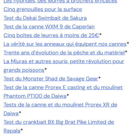
Les hybrides, des leurres à brochets efficaces
Cinq grenouilles pour la surface
Test du Dekai Swimbait de Sakura
Test de la canne WXM 9 de Caperlan
Cinq boîtes de leurres à moins de 25€
*
La vérité sur les anneaux qui équipent nos cannes
*
Trente ans d’évolution de la pêche et du matériel
*
La Miuras et autres souris, petite révolution pour
grands poissons
*
Test du Monster Shad de Savage Gear
*
Test de la canne Prorex E casting et du moulinet
Phantom PT100 de Daiwa
*
Tests de la canne et du moulinet Prorex XR de
Daiwa
*
Test du crankbait BX Big Brat Pike Limited de
Rapala
*