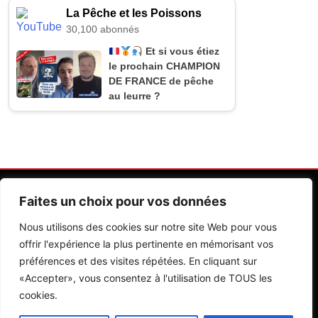
La Pêche et les Poissons
30,100 abonnés
Et si vous étiez
le prochain CHAMPION
DE FRANCE de pêche
au leurre ?
Faites un choix pour vos données
Nous utilisons des cookies sur notre site Web pour vous
offrir l'expérience la plus pertinente en mémorisant vos
préférences et des visites répétées. En cliquant sur
Contactez Nos Rédactions
Mentions Légales
«Accepter», vous consentez à l'utilisation de TOUS les
cookies.
Editions Riva 2026.Developed By
BlazeThemes
.