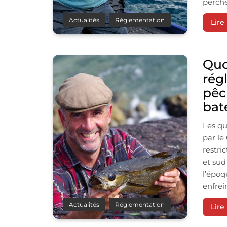
perche
Actualités
Réglementation
Lire 
Quo
rég
pêc
bat
Les qu
par le
restri
et sud
l’époq
enfrei
Actualités
Réglementation
Lire 