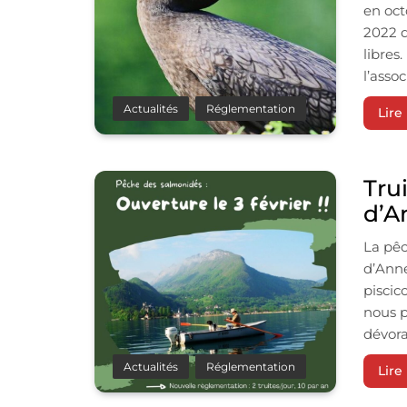
en oct
2022 q
libres
l’asso
Actualités
Réglementation
Lire 
Trui
d’A
La pêc
d’Anne
piscic
nous p
dévora
Actualités
Réglementation
Lire 