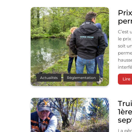
Pri
per
C’est 
le pri
soit u
permet
hausse
inter
Actualités
Réglementation
Lire 
Tru
1èr
sep
La pêc