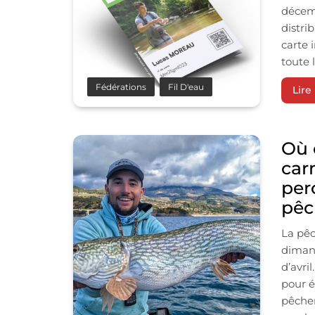
décemb
distri
carte 
toute 
Fédérations
Fil D'eau
Lire 
Où 
carn
per
pêc
La pê
dimanc
d’avri
pour é
pêcher