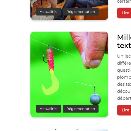
certain
Actualités
Réglementation
Lire 
Mil
tex
Un lec
différ
questi
plombé
des te
découl
départ
Actualités
Réglementation
Lire 