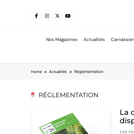
Skip
to
content
Nos Magazines
Actualités
Carnassie
Home
Actualités
Réglementation
RÉGLEMENTATION
La 
dis
Les ca