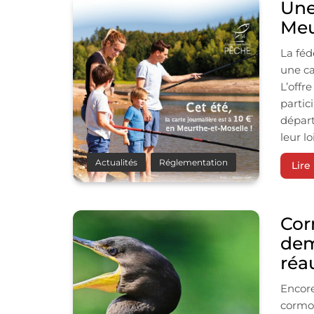
Une
Meu
La féd
une ca
L’offr
partic
départ
leur l
Actualités
Réglementation
Lire 
Cor
dem
réau
Encore
cormor