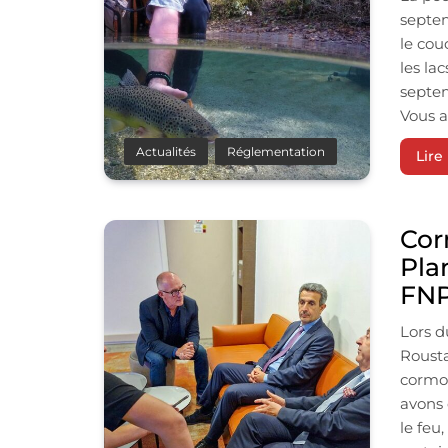
septe
le cou
les la
septem
Vous a
Actualités
Réglementation
Lire 
Cor
Pla
FNP
Lors d
Rousta
cormor
avons 
le feu