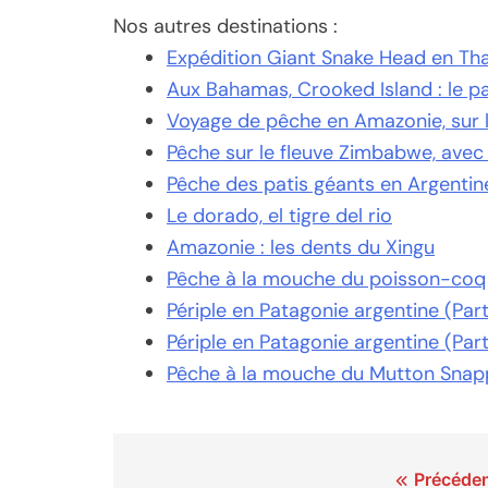
Nos autres destinations :
Expédition Giant Snake Head en Tha
Aux Bahamas, Crooked Island : le pa
Voyage de pêche en Amazonie, sur l
Pêche sur le fleuve Zimbabwe, avec
Pêche des patis géants en Argentine,
Le dorado, el tigre del rio
Amazonie : les dents du Xingu
Pêche à la mouche du poisson-coq
Périple en Patagonie argentine (Part.
Périple en Patagonie argentine (Part
Pêche à la mouche du Mutton Snappe
Navigation
Précéden