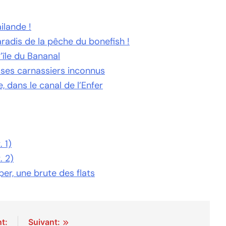
ilande !
radis de la pêche du bonefish !
’île du Bananal
 ses carnassiers inconnus
 dans le canal de l’Enfer
 1)
. 2)
r, une brute des flats
t:
Suivant: