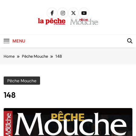
Skip
to
content
Pêche &
Poissons
MENU
Home
Pêche Mouche
148
Pêche Mouche
148