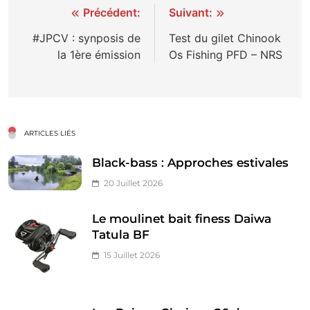
Navigation
Précédent:
Suivant:
de
#JPCV : synposis de
Test du gilet Chinook
la 1ère émission
Os Fishing PFD – NRS
l’article
ARTICLES LIÉS
Black-bass : Approches estivales
20 Juillet 2026
Le moulinet bait finess Daiwa
Tatula BF
15 Juillet 2026