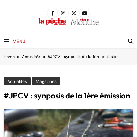
Skip
to
content
Pêche &
Poissons
MENU
Home
Actualités
#JPCV : synposis de la 1ère émission
Actualités
Magazines
#JPCV : synposis de la 1ère émission