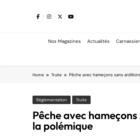
Skip
to
content
Nos Magazines
Actualités
Carnassie
Home
Truite
Pêche avec hameçons sans ardillons
Réglementation
Truite
Pêche avec hameçons s
la polémique