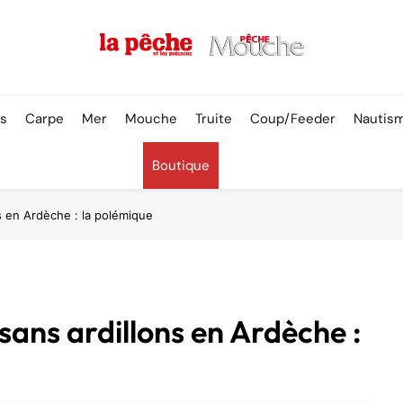
Pêche & Poissons
rs
Carpe
Mer
Mouche
Truite
Coup/Feeder
Nautis
Boutique
 en Ardèche : la polémique
ans ardillons en Ardèche :