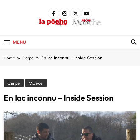
Skip
to
content
Pêche &
Poissons
MENU
Home
Carpe
En lac inconnu – Inside Session
Carpe
Vidéos
En lac inconnu – Inside Session