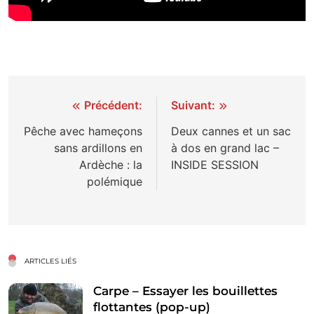
Navigation
Précédent:
Suivant:
de
Pêche avec hameçons
Deux cannes et un sac
sans ardillons en
à dos en grand lac –
l’article
Ardèche : la
INSIDE SESSION
polémique
ARTICLES LIÉS
Carpe – Essayer les bouillettes
flottantes (pop-up)