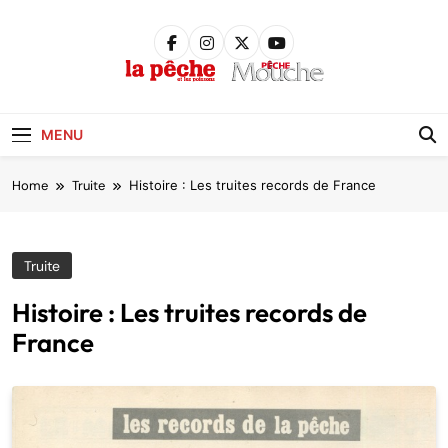
Skip
to
content
Pêche &
Poissons
MENU
Home
Truite
Histoire : Les truites records de France
Truite
Histoire : Les truites records de
France