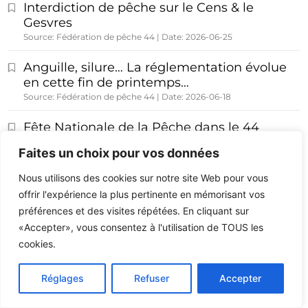
Interdiction de pêche sur le Cens & le
Gesvres
Source: Fédération de pêche 44
Date: 2026-06-25
Anguille, silure… La réglementation évolue
en cette fin de printemps…
Source: Fédération de pêche 44
Date: 2026-06-18
Fête Nationale de la Pêche dans le 44
Source: Fédération de pêche 44
Date: 2026-05-18
Faites un choix pour vos données
consultation publique sur l’eau – Secteur
Nous utilisons des cookies sur notre site Web pour vous
Brivet
offrir l'expérience la plus pertinente en mémorisant vos
Source: Fédération de pêche 44
Date: 2026-04-28
préférences et des visites répétées. En cliquant sur
1
2
3
Next
«Accepter», vous consentez à l'utilisation de TOUS les
cookies.
Réglages
Refuser
Accepter
Recevez nos actualités par email: