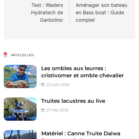
de
Test : Waders
Aménager son bateau
Hydratech de
en Bass boat : Guide
l’article
Garbolino
complet
ARTICLES LIÉS
Les ombles aux leurres :
cristivomer et omble chevalier
23 Juin 2026
Truites lacustres au live
27 Mai 2026
Matériel : Canne Truite Daiwa