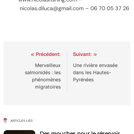
nicolas.diluca@gmail.com – 06 70 05 37 26
Navigation
Précédent:
Suivant:
de
Merveilleux
Une rivière envasée
salmonidés : les
dans les Hautes-
l’article
phénomènes
Pyrénées
migratoires
ARTICLES LIÉS
Des mouches pour le réservoir