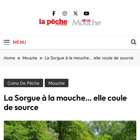
Skip
to
content
Pêche &
Poissons
MENU
Home
Mouche
La Sorgue à la mouche… elle coule de source
Coins De Pêche
Mouche
La Sorgue à la mouche… elle coule
de source