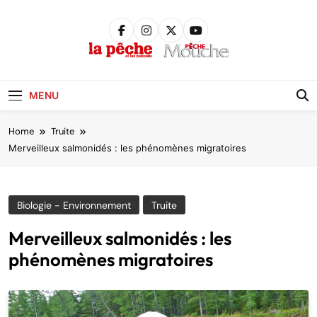
Skip
to
content
Pêche &
Poissons
MENU
Home
Truite
Merveilleux salmonidés : les phénomènes migratoires
Biologie - Environnement
Truite
Merveilleux salmonidés : les
phénomènes migratoires