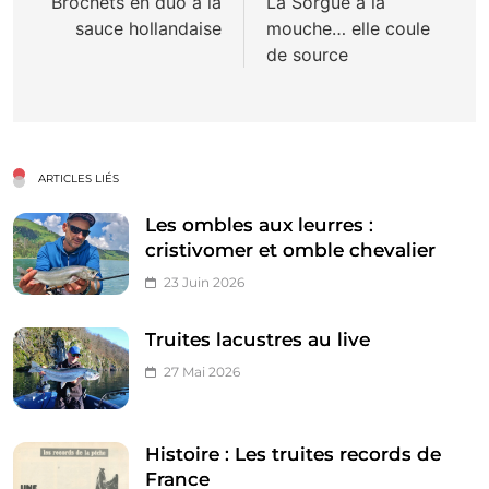
de
Brochets en duo à la
La Sorgue à la
sauce hollandaise
mouche… elle coule
l’article
de source
ARTICLES LIÉS
Les ombles aux leurres :
cristivomer et omble chevalier
23 Juin 2026
Truites lacustres au live
27 Mai 2026
Histoire : Les truites records de
France