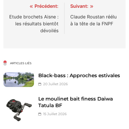
Navigation
Précédent:
Suivant:
de
Etude brochets Aisne :
Claude Roustan réélu
les résultats bientôt
à la tête de la FNPF
l’article
dévoilés
ARTICLES LIÉS
Black-bass : Approches estivales
20 Juillet 2026
Le moulinet bait finess Daiwa
Tatula BF
15 Juillet 2026