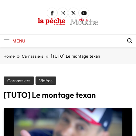
Skip
to
content
Pêche &
Poissons
MENU
Home
Carnassiers
[TUTO] Le montage texan
Carnassiers
Vidéos
[TUTO] Le montage texan