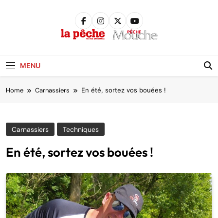
Skip
to
content
Pêche &
Poissons
MENU
Home
Carnassiers
En été, sortez vos bouées !
Carnassiers
Techniques
En été, sortez vos bouées !