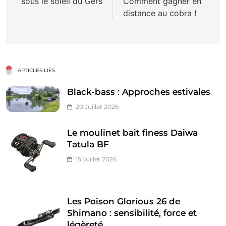
sous le soleil du Gers
Comment gagner en
l’article
distance au cobra !
ARTICLES LIÉS
Black-bass : Approches estivales
20 Juillet 2026
Le moulinet bait finess Daiwa
Tatula BF
15 Juillet 2026
Les Poison Glorious 26 de
Shimano : sensibilité, force et
légèreté