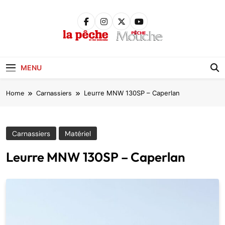
Skip
to
content
Pêche &
Poissons
MENU
Home
Carnassiers
Leurre MNW 130SP – Caperlan
Carnassiers
Matériel
Leurre MNW 130SP – Caperlan