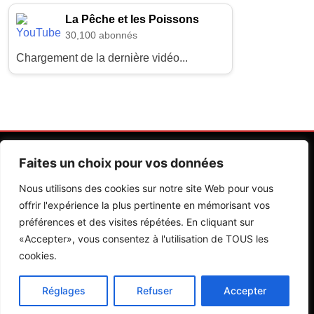
La Pêche et les Poissons
30,100 abonnés
Chargement de la dernière vidéo...
Faites un choix pour vos données
Nous utilisons des cookies sur notre site Web pour vous
offrir l'expérience la plus pertinente en mémorisant vos
préférences et des visites répétées. En cliquant sur
Contactez Nos Rédactions
Mentions Légales
«Accepter», vous consentez à l'utilisation de TOUS les
cookies.
Editions Riva 2026.Developed By
BlazeThemes
.
Réglages
Refuser
Accepter