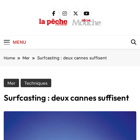
Skip
to
content
Pêche &
Poissons
MENU
Home
Mer
Surfcasting : deux cannes suffisent
Mer
Techniques
Surfcasting : deux cannes suffisent