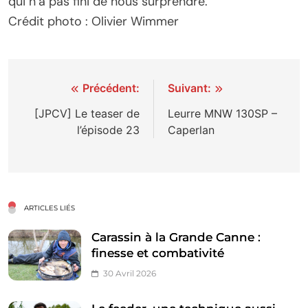
qui n’a pas fini de nous surprendre.
Crédit photo : Olivier Wimmer
Navigation
Précédent:
Suivant:
de
[JPCV] Le teaser de
Leurre MNW 130SP –
l’épisode 23
Caperlan
l’article
ARTICLES LIÉS
Carassin à la Grande Canne :
finesse et combativité
30 Avril 2026