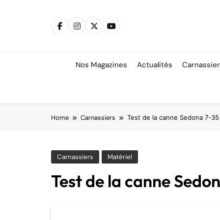
Skip
to
content
Nos Magazines
Actualités
Carnassie
Home
Carnassiers
Test de la canne Sedona 7-35
Carnassiers
Matériel
Test de la canne Sedo