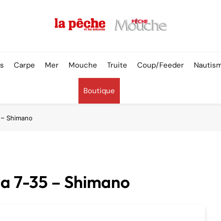
Pêche & Poissons
rs
Carpe
Mer
Mouche
Truite
Coup/Feeder
Nautis
Boutique
 – Shimano
na 7-35 – Shimano