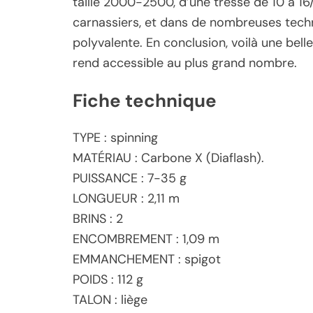
taille 2000-2500, d’une tresse de 10 à 16
carnassiers, et dans de nombreuses techn
polyvalente. En conclusion, voilà une bell
rend accessible au plus grand nombre.
Fiche technique
TYPE : spinning
MATÉRIAU : Carbone X (Diaflash).
PUISSANCE : 7-35 g
LONGUEUR : 2,11 m
BRINS : 2
ENCOMBREMENT : 1,09 m
EMMANCHEMENT : spigot
POIDS : 112 g
TALON : liège