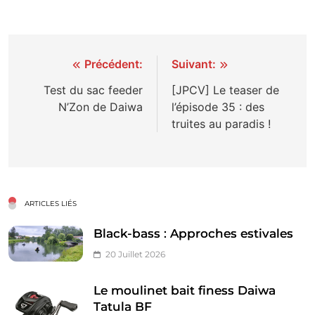
Navigation
Précédent:
Suivant:
de
Test du sac feeder
[JPCV] Le teaser de
N’Zon de Daiwa
l’épisode 35 : des
l’article
truites au paradis !
ARTICLES LIÉS
Black-bass : Approches estivales
20 Juillet 2026
Le moulinet bait finess Daiwa
Tatula BF