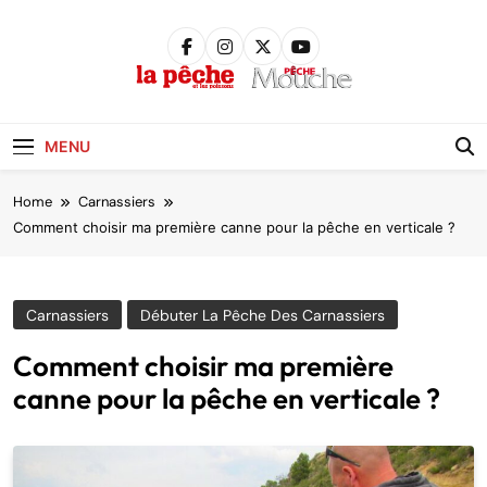
Skip
to
content
Pêche &
Poissons
MENU
Home
Carnassiers
Comment choisir ma première canne pour la pêche en verticale ?
Carnassiers
Débuter La Pêche Des Carnassiers
Comment choisir ma première
canne pour la pêche en verticale ?