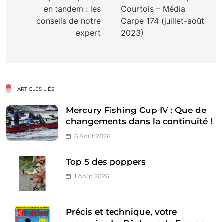
en tandem : les
Courtois – Média
l’article
conseils de notre
Carpe 174 (juillet-août
expert
2023)
ARTICLES LIÉS
Mercury Fishing Cup IV : Que de
changements dans la continuité !
6 Août 2026
Top 5 des poppers
1 Août 2026
Précis et technique, votre