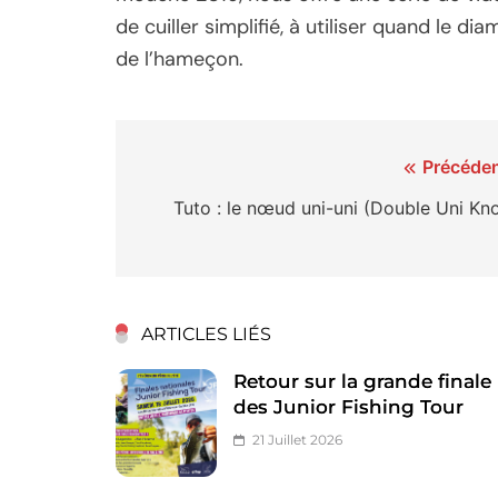
de cuiller simplifié, à utiliser quand le d
de l’hameçon.
Navigation
Précéden
de
Tuto : le nœud uni-uni (Double Uni Kno
l’article
ARTICLES LIÉS
Retour sur la grande finale
des Junior Fishing Tour
21 Juillet 2026