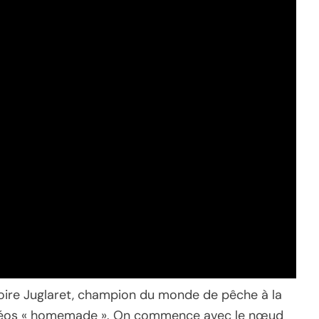
oire Juglaret, champion du monde de pêche à la
idéos « homemade ». On commence avec le nœud