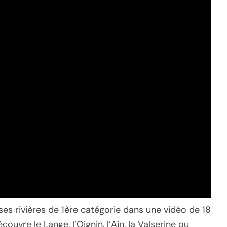
ses rivières de 1ère catégorie dans une vidéo de 18
ouvre le Lange, l’Oignin, l’Ain, la Valserine ou