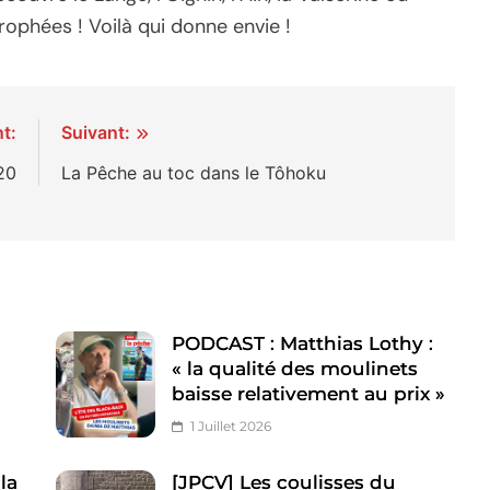
rophées ! Voilà qui donne envie !
t:
Suivant:
20
La Pêche au toc dans le Tôhoku
PODCAST : Matthias Lothy :
« la qualité des moulinets
baisse relativement au prix »
1 Juillet 2026
la
[JPCV] Les coulisses du