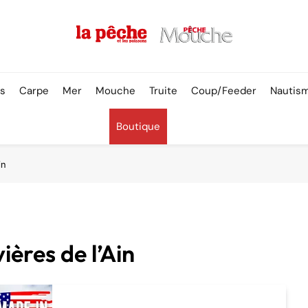
Pêche & Poissons
rs
Carpe
Mer
Mouche
Truite
Coup/Feeder
Nautis
Boutique
in
ières de l’Ain