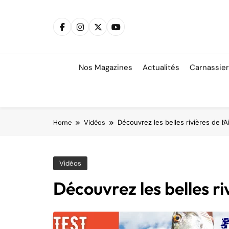
Skip
to
content
Nos Magazines
Actualités
Carnassie
Home
Vidéos
Découvrez les belles rivières de l’A
Vidéos
Découvrez les belles riv