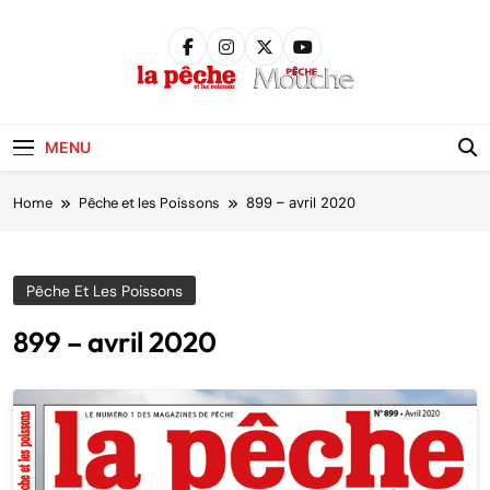
Skip
to
content
Pêche &
Poissons
MENU
Home
Pêche et les Poissons
899 – avril 2020
Pêche Et Les Poissons
899 – avril 2020