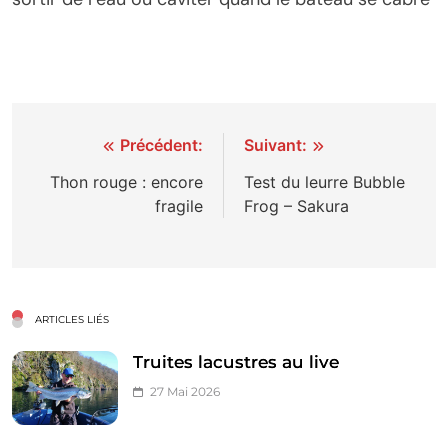
Navigation
Précédent:
Suivant:
de
Thon rouge : encore
Test du leurre Bubble
fragile
Frog – Sakura
l’article
ARTICLES LIÉS
Truites lacustres au live
27 Mai 2026