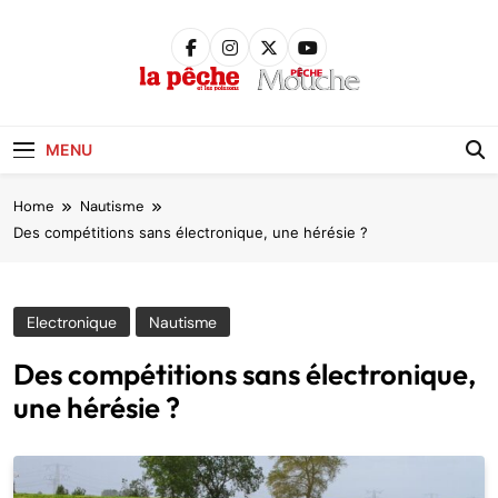
Skip
to
content
Pêche &
Poissons
MENU
Home
Nautisme
Des compétitions sans électronique, une hérésie ?
Electronique
Nautisme
Des compétitions sans électronique,
une hérésie ?