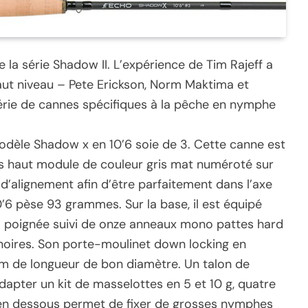
la série Shadow II. L’expérience de Tim Rajeff a
aut niveau – Pete Erickson, Norm Maktima et
rie de cannes spécifiques à la pêche en nymphe
odèle Shadow x en 10’6 soie de 3. Cette canne est
s haut module de couleur gris mat numéroté sur
d’alignement afin d’être parfaitement dans l’axe
 pèse 93 grammes. Sur la base, il est équipé
 la poignée suivi de onze anneaux mono pattes hard
oires. Son porte-moulinet down locking en
mm de longueur de bon diamètre. Un talon de
apter un kit de masselottes en 5 et 10 g, quatre
 en dessous permet de fixer de grosses nymphes