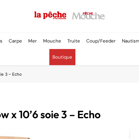
Pêche & Poissons
rs
Carpe
Mer
Mouche
Truite
Coup/Feeder
Nautis
Boutique
ie 3 – Echo
w x 10’6 soie 3 – Echo