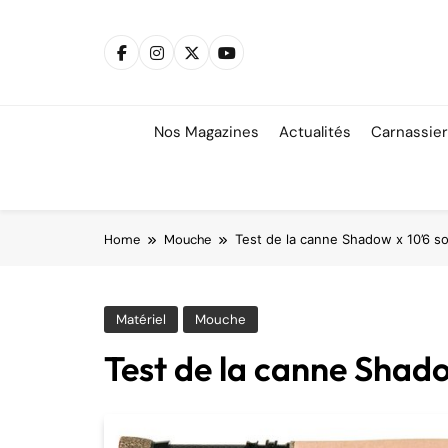
Skip
to
content
Nos Magazines
Actualités
Carnassie
Home
Mouche
Test de la canne Shadow x 10’6 so
Matériel
Mouche
Test de la canne Shado