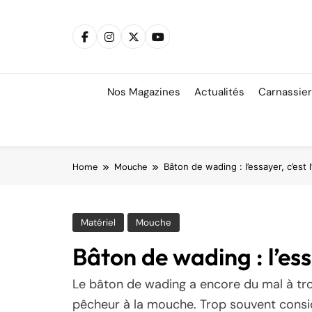
Skip
to
content
Nos Magazines
Actualités
Carnassie
Home
Mouche
Bâton de wading : l’essayer, c’est 
Matériel
Mouche
Bâton de wading : l’ess
Le bâton de wading a encore du mal à tro
pêcheur à la mouche. Trop souvent consid