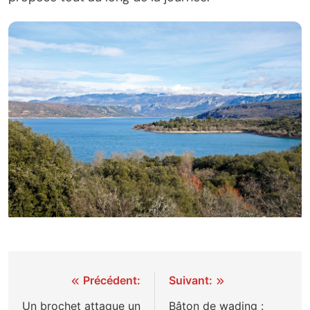
Navigation
Précédent:
Suivant:
de
Un brochet attaque un
Bâton de wading :