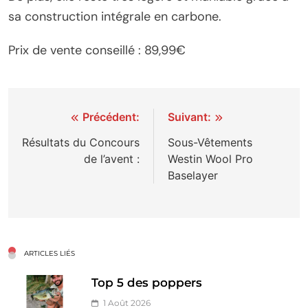
sa construction intégrale en carbone.
Prix de vente conseillé : 89,99€
Navigation
Précédent:
Suivant:
de
Résultats du Concours
Sous-Vêtements
de l’avent :
Westin Wool Pro
l’article
Baselayer
ARTICLES LIÉS
Top 5 des poppers
1 Août 2026