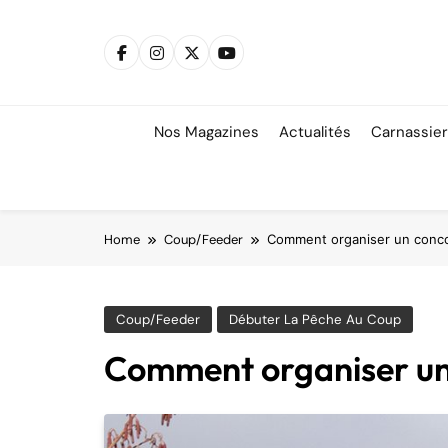
Skip
to
content
Nos Magazines
Actualités
Carnassie
Home
Coup/Feeder
Comment organiser un conc
Coup/Feeder
Débuter La Pêche Au Coup
Comment organiser un