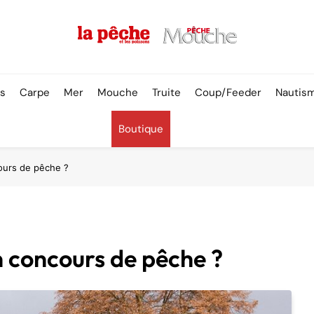
Pêche & Poissons
rs
Carpe
Mer
Mouche
Truite
Coup/Feeder
Nautis
Boutique
ours de pêche ?
 concours de pêche ?