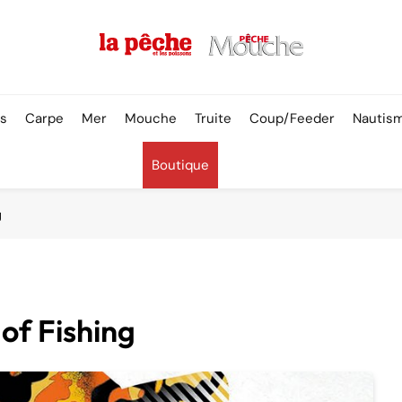
Pêche & Poissons
rs
Carpe
Mer
Mouche
Truite
Coup/Feeder
Nautis
Boutique
g
of Fishing