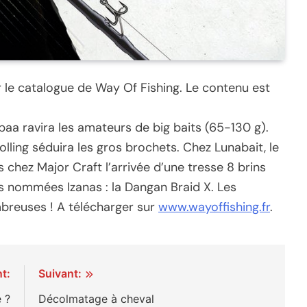
 le catalogue de Way Of Fishing. Le contenu est
paa ravira les amateurs de big baits (65-130 g).
olling séduira les gros brochets. Chez Lunabait, le
s chez Major Craft l’arrivée d’une tresse 8 brins
res nommées Izanas : la Dangan Braid X. Les
breuses ! A télécharger sur
www.wayoffishing.fr
.
t:
Suivant:
 ?
Décolmatage à cheval