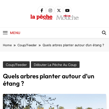
Skip
to
content
Pêche &
Poissons
MENU
Home
Coup/Feeder
Quels arbres planter autour d’un étang ?
Coup/Feeder
Débuter La Pêche Au Coup
Quels arbres planter autour d’un
étang ?