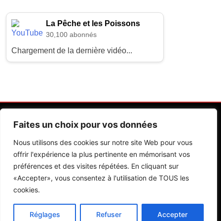
La Pêche et les Poissons
30,100 abonnés
Chargement de la dernière vidéo...
Faites un choix pour vos données
Nous utilisons des cookies sur notre site Web pour vous
offrir l'expérience la plus pertinente en mémorisant vos
préférences et des visites répétées. En cliquant sur
Contactez Nos Rédactions
Mentions Légales
«Accepter», vous consentez à l'utilisation de TOUS les
cookies.
Editions Riva 2026.Developed By
BlazeThemes
.
Réglages
Refuser
Accepter