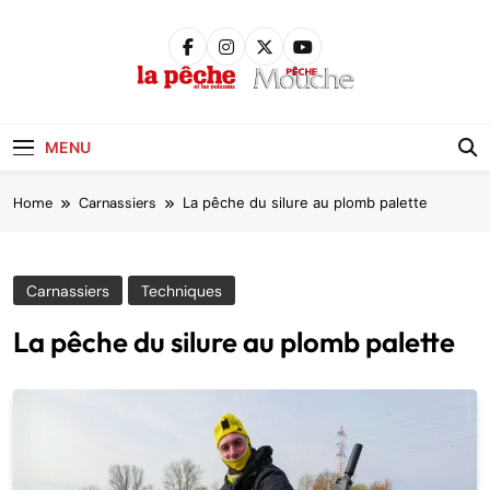
Skip
to
content
Pêche &
Poissons
MENU
Home
Carnassiers
La pêche du silure au plomb palette
Carnassiers
Techniques
La pêche du silure au plomb palette