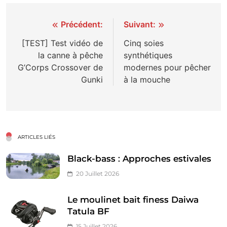
Navigation
Précédent:
Suivant:
de
[TEST] Test vidéo de
Cinq soies
la canne à pêche
synthétiques
l’article
G’Corps Crossover de
modernes pour pêcher
Gunki
à la mouche
ARTICLES LIÉS
Black-bass : Approches estivales
20 Juillet 2026
Le moulinet bait finess Daiwa
Tatula BF
15 Juillet 2026