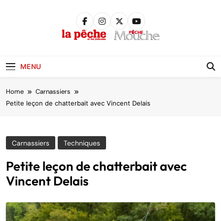
Skip
to
content
Pêche &
Poissons
MENU
Home
Carnassiers
Petite leçon de chatterbait avec Vincent Delais
Carnassiers
Techniques
Petite leçon de chatterbait avec
Vincent Delais