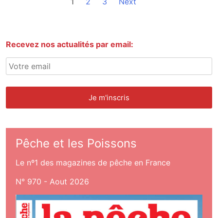
1
2
3
Next
Recevez nos actualités par email:
Pêche et les Poissons
Le nº1 des magazines de pêche en France
N° 970 - Aout 2026