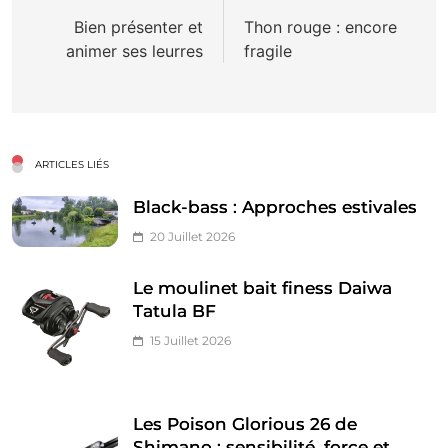
de
Bien présenter et
Thon rouge : encore
animer ses leurres
fragile
l’article
ARTICLES LIÉS
Black-bass : Approches estivales
20 Juillet 2026
Le moulinet bait finess Daiwa
Tatula BF
15 Juillet 2026
Les Poison Glorious 26 de
Shimano : sensibilité, force et