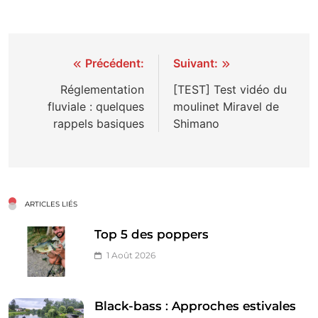
Navigation
Précédent:
Suivant:
de
Réglementation
[TEST] Test vidéo du
fluviale : quelques
moulinet Miravel de
l’article
rappels basiques
Shimano
ARTICLES LIÉS
Top 5 des poppers
1 Août 2026
Black-bass : Approches estivales