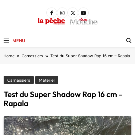
Skip
to
content
Pêche &
Poissons
MENU
Home
Carnassiers
Test du Super Shadow Rap 16 cm – Rapala
Carnassiers
Matériel
Test du Super Shadow Rap 16 cm –
Rapala