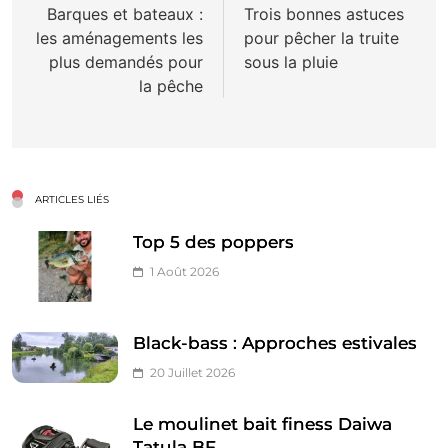
de
Barques et bateaux :
Trois bonnes astuces
les aménagements les
pour pêcher la truite
l’article
plus demandés pour
sous la pluie
la pêche
ARTICLES LIÉS
Top 5 des poppers
1 Août 2026
Black-bass : Approches estivales
20 Juillet 2026
Le moulinet bait finess Daiwa
Tatula BF