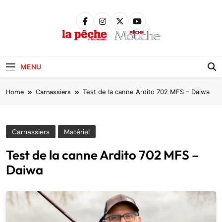
Skip
to
content
Pêche &
Poissons
MENU
Home
Carnassiers
Test de la canne Ardito 702 MFS – Daiwa
Carnassiers
Matériel
Test de la canne Ardito 702 MFS –
Daiwa