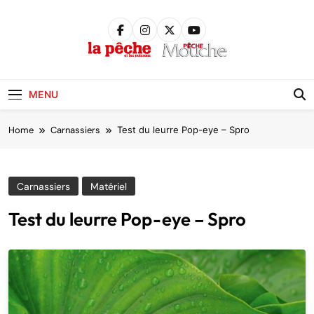
Skip
to
content
Pêche &
Poissons
MENU
Home
Carnassiers
Test du leurre Pop-eye – Spro
Carnassiers
Matériel
Test du leurre Pop-eye – Spro