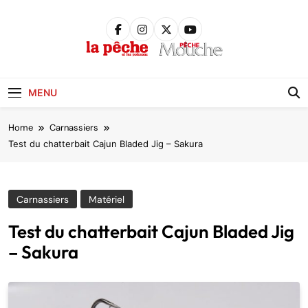
Skip
to
content
Pêche &
Poissons
MENU
Home
Carnassiers
Test du chatterbait Cajun Bladed Jig – Sakura
Carnassiers
Matériel
Test du chatterbait Cajun Bladed Jig
– Sakura