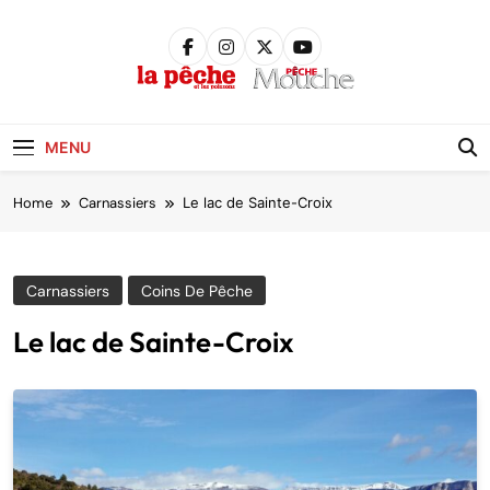
Skip
to
content
Pêche &
Poissons
MENU
Home
Carnassiers
Le lac de Sainte-Croix
Carnassiers
Coins De Pêche
Le lac de Sainte-Croix