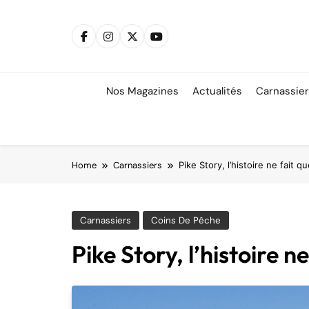
Skip
to
content
Nos Magazines
Actualités
Carnassie
Home
Carnassiers
Pike Story, l’histoire ne fait
Carnassiers
Coins De Pêche
Pike Story, l’histoire 