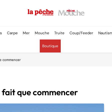
Pêche & Poissons
rs
Carpe
Mer
Mouche
Truite
Coup/Feeder
Nautis
Boutique
 que commencer
ne fait que commencer