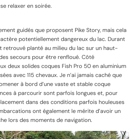
e relaxer en soirée.
ement guidés que proposent Pike Story, mais cela
ractère potentiellement dangereux du lac. Durant
it retrouvé planté au milieu du lac sur un haut-
e des secours pour être renfloué. Côté
eux deux solides coques Fish Pro 50 en aluminium
ées avec 115 chevaux. Je n’ai jamais caché que
 promener à bord d’une vaste et stable coque
tances à parcourir sont parfois longues et, pour
déplacement dans des conditions parfois houleuses
mbarcations ont également le mérite d’avoir un
uche lors des moments de navigation.