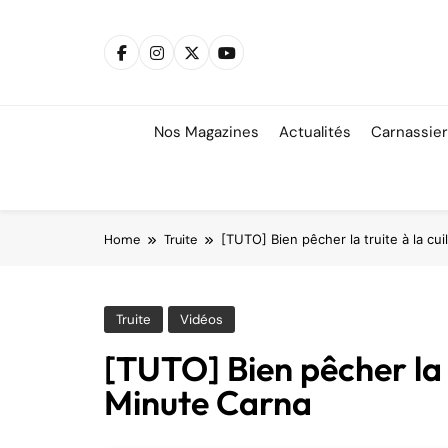
Skip
to
content
Nos Magazines
Actualités
Carnassie
Home
Truite
[TUTO] Bien pêcher la truite à la cui
Truite
Vidéos
[TUTO] Bien pêcher la t
Minute Carna