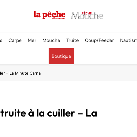
Pêche & Poissons
rs
Carpe
Mer
Mouche
Truite
Coup/Feeder
Nautis
Boutique
ller – La Minute Carna
ruite à la cuiller – La