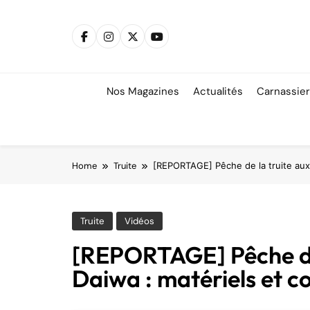
Skip
to
content
Nos Magazines
Actualités
Carnassie
Home
Truite
[REPORTAGE] Pêche de la truite aux 
Truite
Vidéos
[REPORTAGE] Pêche de 
Daiwa : matériels et co