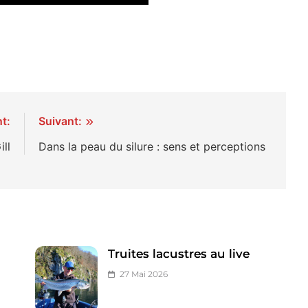
t:
Suivant:
ll
Dans la peau du silure : sens et perceptions
Truites lacustres au live
27 Mai 2026