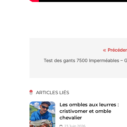
Navigation
Précéden
de
Test des gants 7500 Imperméables – Gi
l’article
ARTICLES LIÉS
Les ombles aux leurres :
cristivomer et omble
chevalier
23 Juin 2026