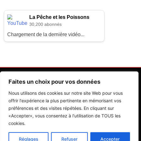
La Pêche et les Poissons
30,200 abonnés
Chargement de la dernière vidéo...
Faites un choix pour vos données
Nous utilisons des cookies sur notre site Web pour vous
offrir l'expérience la plus pertinente en mémorisant vos
préférences et des visites répétées. En cliquant sur
Contactez Nos Rédactions
Mentions Légales
«Accepter», vous consentez à l'utilisation de TOUS les
cookies.
Editions Riva 2026.Developed By
BlazeThemes
.
Réglages
Refuser
Accepter