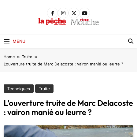
Skip
to
content
Pêche &
Poissons
MENU
Home
Truite
L’ouverture truite de Marc Delacoste : vairon manié ou leurre ?
Techniques
Truite
L’ouverture truite de Marc Delacoste
: vairon manié ou leurre ?