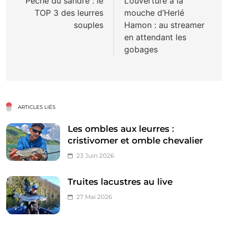
de
Pêche du sandre : le
L’ouverture à la
TOP 3 des leurres
mouche d’Herlé
l’article
souples
Hamon : au streamer
en attendant les
gobages
ARTICLES LIÉS
Les ombles aux leurres :
cristivomer et omble chevalier
23 Juin 2026
Truites lacustres au live
27 Mai 2026