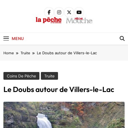
Skip
to
content
Pêche &
Poissons
MENU
Home
Truite
Le Doubs autour de Villers-le-Lac
Coins De Pêche
Truite
Le Doubs autour de Villers-le-Lac