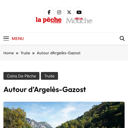
Skip
to
content
Pêche &
Poissons
MENU
Home
Truite
Autour d’Argelès-Gazost
Coins De Pêche
Truite
Autour d’Argelès-Gazost