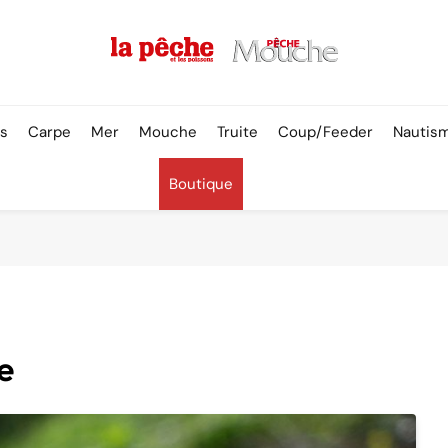
Pêche & Poissons
rs
Carpe
Mer
Mouche
Truite
Coup/Feeder
Nautis
Boutique
e