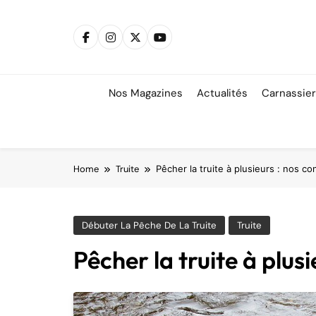
Skip
to
content
Nos Magazines
Actualités
Carnassie
Home
Truite
Pêcher la truite à plusieurs : nos co
Débuter La Pêche De La Truite
Truite
Pêcher la truite à plusi