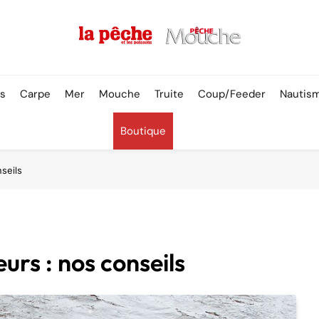
Pêche & Poissons
rs
Carpe
Mer
Mouche
Truite
Coup/Feeder
Nautis
Boutique
nseils
eurs : nos conseils