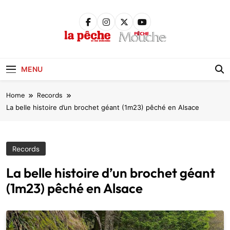
Skip
to
content
Pêche &
Poissons
MENU
Home
Records
La belle histoire d’un brochet géant (1m23) pêché en Alsace
Records
La belle histoire d’un brochet géant
(1m23) pêché en Alsace